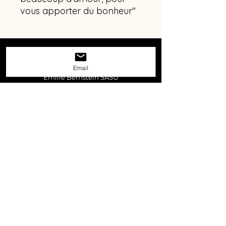
vous apporter du bonheur"
Contact
Email
Emilie Bernstein SASU
1 allée des anciens combattants, 92600
Asnières-sur-Seine
Tel :
06 22 17 07 36