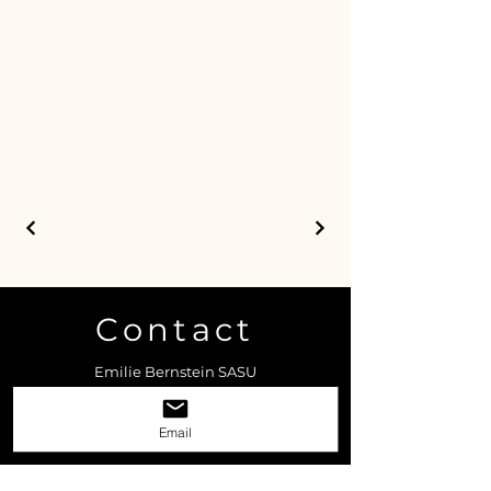
Contact
Emilie Bernstein SASU
1 allée des anciens combattants, 92600
Asnières-sur-Seine
Email
Tel :
06 22 17 07 36