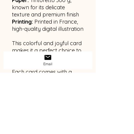
Paper:
Tintoretto 300 g,
known for its delicate
texture and premium finish
Printing:
Printed in France,
high-quality digital illustration
This colorful and joyful card
makes it a perfect choice to
mark this special day.
Email
Each card comes with a
kraft-colored envelope and
is carefully packed in a
pouch.
Contact
Emilie Bernstein SASU