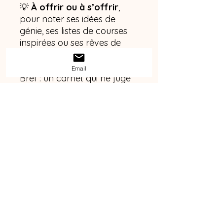
💡
À offrir ou à s’offrir
,
pour noter ses idées de
génie, ses listes de courses
inspirées ou ses rêves de
grande personne.
Email
Bref : un carnet qui ne juge
pas, mais qui vous suit
partout.
Contact
Emilie Bernstein SASU
1 allée des anciens combattants, 92600
Asnières-sur-Seine
Tel :
06 22 17 07 36